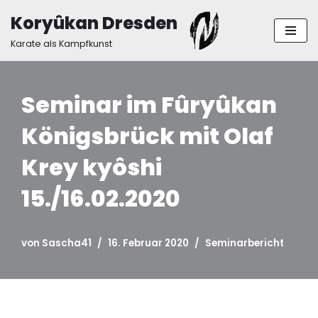
Koryûkan Dresden
Zum
Karate als Kampfkunst
Inhalt
springen
Seminar im Fûryûkan
Königsbrück mit Olaf
Krey kyôshi
15./16.02.2020
von
Sascha41
16. Februar 2020
Seminarbericht