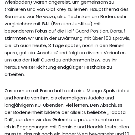
Wiesbaden) waren angereist, um gemeinsam zu
trainieren und von Olaf Krey zu lernen. Hauptthema des
Seminars war Ne waza, also Techniken am Boden, sehr
vergleichbar mit BJJ (Brazilian Ju-Jitsu) mit
besonderem Fokus auf die Half Guard Position. Darauf
stimmten wir uns in der Erwärmung mit über 150 sprawls,
die ich auch heute, 3 Tage später, noch in den Beinen
spüre, gut ein. Anschließend folgten diverse Varianten,
um aus der Half Guard zu entkommen bzw. aus ihr
heraus weiter Richtung endgültiger Festhalte zu
arbeiten.
Zusammen mit Enrico hatte ich eine Menge Spaß dabei
und konnte von ihm, als ehemaligem Judoka und
langjährigem KU-Übenden, viel lernen. Den Abschluss
der Bodeneinheit bildete der allseits beliebte „Tabata
Drill“, bei dem wir das Gelernte erproben konnten und
ich in Begegnungen mit Dominic und Hendrik feststellen
musste, das mir noch ein langer Weg bevorsteht und 10