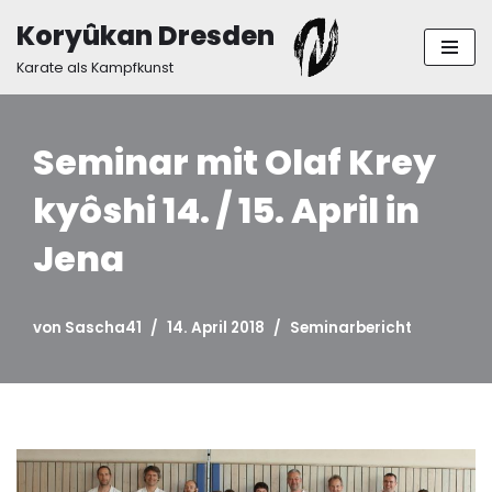
Koryûkan Dresden
Zum
Karate als Kampfkunst
Inhalt
springen
Seminar mit Olaf Krey
kyôshi 14. / 15. April in
Jena
von
Sascha41
14. April 2018
Seminarbericht