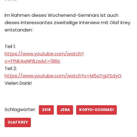
Im Rahmen dieses Wochenend-Seminars ist auch
dieses interessantes zweiteilige Interview mit Olaf Krey
entstanden:
Teil 1:
https://www.youtube.com/watch?
v=FfNE4wNPBJw&t=186s
Teil 2:
https://www.youtube.com/watch?v=M5aTgLFSdyQ
Vielen Dank!
Schlagwörter:
2018
JENA
KORYU-UCHINADI
OLAF KREY